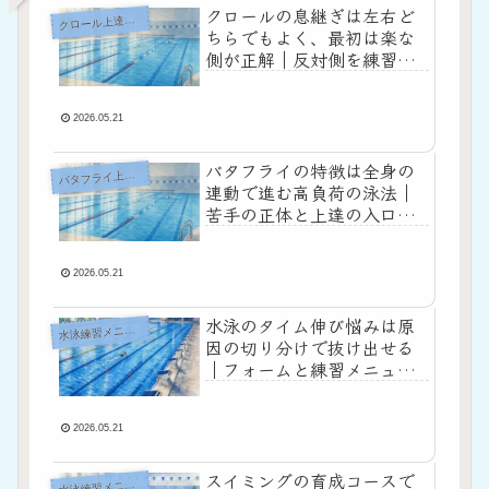
クロールの息継ぎは左右ど
ク
ロール上達ガイド
ちらでもよく、最初は楽な
側が正解｜反対側を練習す
る意味までつかめる！
2026.05.21
バタフライの特徴は全身の
タフライ上達ガイド
バ
連動で進む高負荷の泳法｜
苦手の正体と上達の入口が
見える！
2026.05.21
水泳のタイム伸び悩みは原
水
泳練習メニュー
因の切り分けで抜け出せる
｜フォームと練習メニュー
を立て直す
2026.05.21
スイミングの育成コースで
水
泳練習メニュー