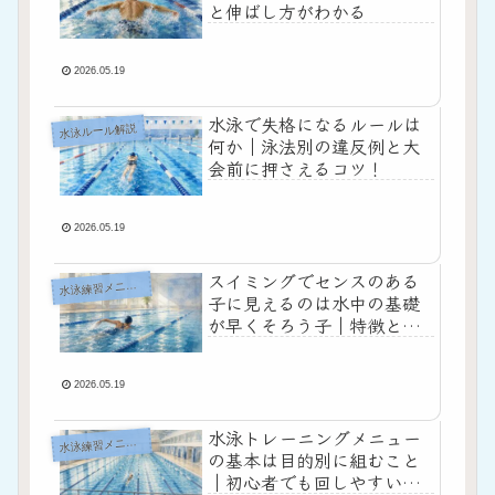
と伸ばし方がわかる
2026.05.19
水泳で失格になるルールは
水泳ルール解説
何か｜泳法別の違反例と大
会前に押さえるコツ！
2026.05.19
スイミングでセンスのある
水
泳練習メニュー
子に見えるのは水中の基礎
が早くそろう子｜特徴と伸
ばし方を練習メニューから
整理！
2026.05.19
水泳トレーニングメニュー
水
泳練習メニュー
の基本は目的別に組むこと
｜初心者でも回しやすい練