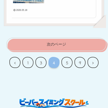
習例まで紹介！
2026.05.18
次のページ
前
次
1
3
4
5
9
へ
へ