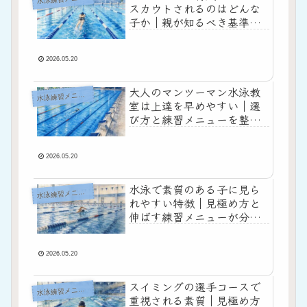
スカウトされるのはどんな
子か｜親が知るべき基準と
練習の整え方！
2026.05.20
大人のマンツーマン水泳教
水
泳練習メニュー
室は上達を早めやすい｜選
び方と練習メニューを整
理！
2026.05.20
水泳で素質のある子に見ら
水
泳練習メニュー
れやすい特徴｜見極め方と
伸ばす練習メニューが分か
る！
2026.05.20
スイミングの選手コースで
水
泳練習メニュー
重視される素質｜見極め方