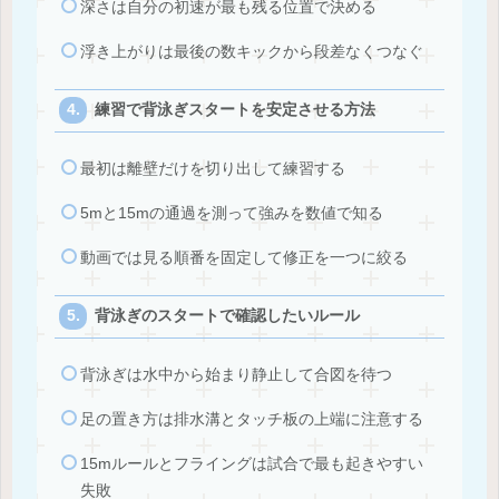
深さは自分の初速が最も残る位置で決める
浮き上がりは最後の数キックから段差なくつなぐ
練習で背泳ぎスタートを安定させる方法
最初は離壁だけを切り出して練習する
5mと15mの通過を測って強みを数値で知る
動画では見る順番を固定して修正を一つに絞る
背泳ぎのスタートで確認したいルール
背泳ぎは水中から始まり静止して合図を待つ
足の置き方は排水溝とタッチ板の上端に注意する
15mルールとフライングは試合で最も起きやすい
失敗