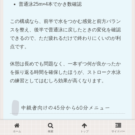
普通泳25m×4本でかき数確認
この構成なら、前半で水をつかむ感覚と前方バラン
スを整え、後半で普通泳に戻したときの変化を確認
できるので、ただ疲れるだけで終わりにくいのが利
点です。
休憩は長めでも問題なく、一本ずつ何が良かったか
を振り返る時間を確保したほうが、ストローク水泳
の練習としてはむしろ効果が高くなります。
中級者向けの45分から60分メニュー
中級者は、ドリルで作った感覚を普通泳の中で保て
ホーム
検索
トップ
サイドバー
るかどうかが課題になるため、技術練習と短い反復