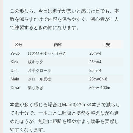
この形なら、今日は調子が悪いと感じた日でも、本
数を減らすだけで内容を保ちやすく、初心者が一人
で練習するときの軸になります。
区分
内容
目安
W-up
けのび＋ゆっくり泳ぎ
25m×4
Kick
板キック
25m×4
Drill
片手クロール
25m×4
Main
クロール反復
25m×6〜8
Down
楽な泳ぎ
50m〜100m
本数が多く感じる場合はMainを25m×4本まで減らし
ても十分で、一本ごとに呼吸と姿勢を整えながら進
めたほうが、無理に距離を増やすより効果を実感し
やすくなります。