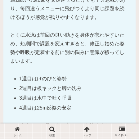
り、毎回違うメニューに飛びつくより同じ課題を続
けるほうが感覚が残りやすくなります。
とくに水泳は前回の良い動きを身体が忘れやすいた
め、短期間で課題を変えすぎると、修正し始めた姿
勢や呼吸が定着する前に別の悩みに意識が移ってし
まいます。
1週目はけのびと姿勢
2週目は板キックと脚の沈み
3週目は水中で吐く呼吸
4週目は25m反復の安定
このように一か月の中で大テーマを決めると、一本
ごとの意識がぶれにくく、自由遊泳でも何をやれば
ホーム
検索
トップ
サイドバー