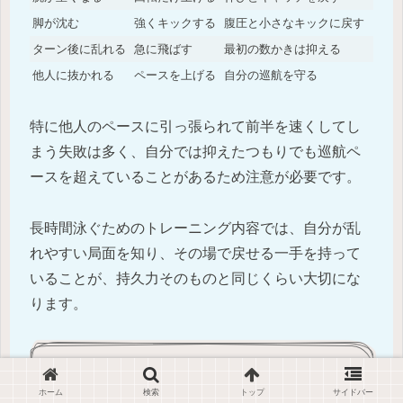
脚が沈む
強くキックする
腹圧と小さなキックに戻す
ターン後に乱れる
急に飛ばす
最初の数かきは抑える
他人に抜かれる
ペースを上げる
自分の巡航を守る
特に他人のペースに引っ張られて前半を速くしてし
まう失敗は多く、自分では抑えたつもりでも巡航ペ
ースを超えていることがあるため注意が必要です。
長時間泳ぐためのトレーニング内容では、自分が乱
れやすい局面を知り、その場で戻せる一手を持って
いることが、持久力そのものと同じくらい大切にな
ります。
長く泳げる体を作る補助練習と陸トレ
ホーム
検索
トップ
サイドバー