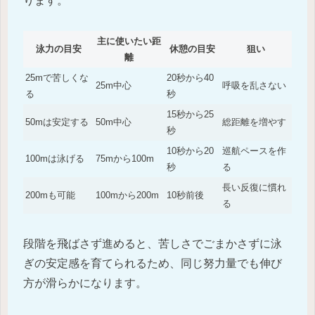
ります。
主に使いたい距
泳力の目安
休憩の目安
狙い
離
25mで苦しくな
20秒から40
25m中心
呼吸を乱さない
る
秒
15秒から25
50mは安定する
50m中心
総距離を増やす
秒
10秒から20
巡航ペースを作
100mは泳げる
75mから100m
秒
る
長い反復に慣れ
200mも可能
100mから200m
10秒前後
る
段階を飛ばさず進めると、苦しさでごまかさずに泳
ぎの安定感を育てられるため、同じ努力量でも伸び
方が滑らかになります。