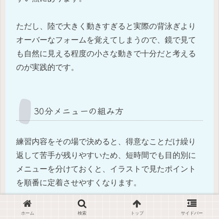
ただし、陸で大きく動きすぎると実際の背泳ぎより
オーバーなフォームを覚えてしまうので、鏡で見て
も自然に見える程度の小さな動きで十分だと考える
のが実践的です。
30分メニューの組み方
練習内容をその場で決めると、得意なことだけ繰り
返して苦手が残りやすいため、短時間でも目的別に
メニューを分けておくと、イラストで見たポイント
を順番に定着させやすくなります。
初心者向けなら、下のように姿勢、キック、片手練
ホーム
検索
トップ
サイドバー