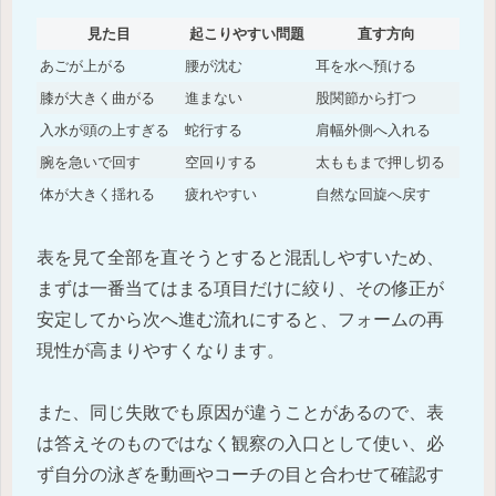
見た目
起こりやすい問題
直す方向
あごが上がる
腰が沈む
耳を水へ預ける
膝が大きく曲がる
進まない
股関節から打つ
入水が頭の上すぎる
蛇行する
肩幅外側へ入れる
腕を急いで回す
空回りする
太ももまで押し切る
体が大きく揺れる
疲れやすい
自然な回旋へ戻す
表を見て全部を直そうとすると混乱しやすいため、
まずは一番当てはまる項目だけに絞り、その修正が
安定してから次へ進む流れにすると、フォームの再
現性が高まりやすくなります。
また、同じ失敗でも原因が違うことがあるので、表
は答えそのものではなく観察の入口として使い、必
ず自分の泳ぎを動画やコーチの目と合わせて確認す