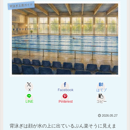
背泳ぎ上達ガイド
X
Facebook
はてブ
LINE
Pinterest
コピー
2026.05.27
背泳ぎは顔が水の上に出ているぶん楽そうに見えま