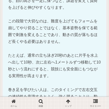
る、顔の高さを一定に保つなど、課題を変えて負荷
を上げると伸びやすくなります。
この段階で大切なのは、難度を上げてもフォームを
崩してやり切ることではなく、基本姿勢を保てる範
囲で刺激を変えることであり、動きの質が落ちるほ
ど長くやる必要はありません。
たとえば、通常の立ち泳ぎ20秒のあとに片手を水上
へ出して10秒、次に左右へ1メートルずつ移動して10
秒という流れにすると、競技にも安全面にもつなが
る実用性が高まります。
巻き足を学びたい人は、このタイミングで左右交互
の連続性を意識するとよく、強く蹴ることより、動
きが止まらず滑らかにつながることを優先したほう
ホーム
検索
トップ
サイドバー