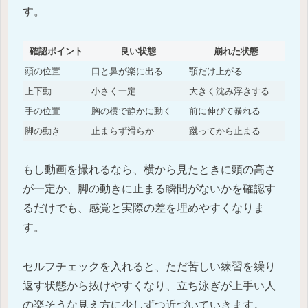
す。
確認ポイント
良い状態
崩れた状態
頭の位置
口と鼻が楽に出る
顎だけ上がる
上下動
小さく一定
大きく沈み浮きする
手の位置
胸の横で静かに動く
前に伸びて暴れる
脚の動き
止まらず滑らか
蹴ってから止まる
もし動画を撮れるなら、横から見たときに頭の高さ
が一定か、脚の動きに止まる瞬間がないかを確認す
るだけでも、感覚と実際の差を埋めやすくなりま
す。
セルフチェックを入れると、ただ苦しい練習を繰り
返す状態から抜けやすくなり、立ち泳ぎが上手い人
の楽そうな見え方に少しずつ近づいていきます。