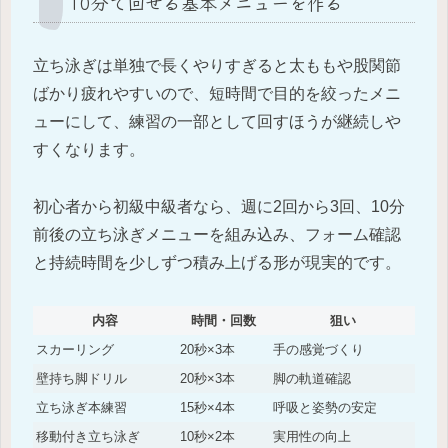
10分で回せる基本メニューを作る
立ち泳ぎは単独で長くやりすぎると太ももや股関節
ばかり疲れやすいので、短時間で目的を絞ったメニ
ューにして、練習の一部として回すほうが継続しや
すくなります。
初心者から初級中級者なら、週に2回から3回、10分
前後の立ち泳ぎメニューを組み込み、フォーム確認
と持続時間を少しずつ積み上げる形が現実的です。
内容
時間・回数
狙い
スカーリング
20秒×3本
手の感覚づくり
壁持ち脚ドリル
20秒×3本
脚の軌道確認
立ち泳ぎ本練習
15秒×4本
呼吸と姿勢の安定
移動付き立ち泳ぎ
10秒×2本
実用性の向上