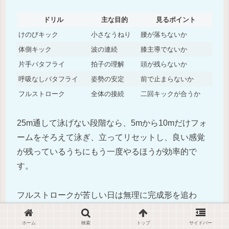
ドリル
主な目的
見るポイント
けのびキック
小さなうねり
腰が落ちないか
体側キック
波の連続
膝主導でないか
片手バタフライ
拍子の理解
頭が残らないか
呼吸なしバタフライ
姿勢の安定
前で止まらないか
フルストローク
全体の接続
二回キックが合うか
25m通して泳げない段階なら、5mから10mだけフォ
ームをそろえて泳ぎ、立ってリセットし、良い感覚
が残っているうちにもう一度やるほうが効率的で
す。
フルストロークが苦しい日は無理に完成形を追わ
ず、キックだけ、呼吸なしだけ、片手だけと要素を
戻してから組み直すと、悪い癖を残しにくくなりま
ホーム
検索
トップ
サイドバー