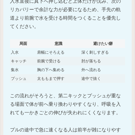
入水直後に真下へ押し込むと上体だけが沈み、次の
リカバリーで余計な力が必要になるため、手先の軌
道より前腕で水を受ける時間をつくることを優先し
てください。
局面
意識
避けたい癖
入水
肩幅にそろえる
深く刺しすぎる
キャッチ
前腕で受ける
肘が落ちる
集水
胸の下へ集める
外へ流れる
プッシュ
太ももまで押す
途中で抜く
この流れがそろうと、第二キックとプッシュが重な
る場面で体が前へ乗り換わりやすくなり、呼吸を入
れても一かきごとの伸びが失われにくくなります。
プルの途中で急に速くなる人は前半が雑になりやす